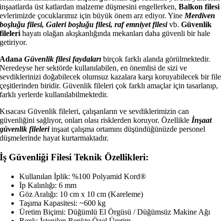
inşaatlarda üst katlardan malzeme düşmesini engellerken,
Balkon filesi
evlerimizde çocuklarımız için büyük önem arz ediyor. Yine
Merdiven
boşluğu filesi, Galeri boşluğu filesi, raf emniyet filesi
vb.
Güvenlik
fileleri
hayatı olağan akışkanlığında mekanları daha güvenli bir hale
getiriyor.
Adana
Güvenlik filesi faydaları
birçok farklı alanda görülmektedir.
Neredeyse her sektörde kullanılabilen, en önemlisi de sizi ve
sevdiklerinizi doğabilecek olumsuz kazalara karşı koruyabilecek bir fil
çeşitlerinden biridir. Güvenlik fileleri çok farklı amaçlar için tasarlanıp,
farklı yerlerde kullanılabilmektedir.
Kısacası Güvenlik fileleri, çalışanların ve sevdiklerimizin can
güvenliğini sağlıyor, onları olası risklerden koruyor. Özellikle
İnşaat
güvenlik fileleri
inşaat çalışma ortamını düşündüğünüzde personel
düşmelerinde hayat kurtarmaktadır.
İş Güvenliği Filesi Teknik Özellikleri:
Kullanılan İplik: %100 Polyamid Kord®
İp Kalınlığı: 6 mm
Göz Aralığı: 10 cm x 10 cm (Kareleme)
Taşıma Kapasitesi: ~600 kg
Üretim Biçimi: Düğümlü El Örgüsü / Düğümsüz Makine Ağı
Renk: İstenilen Renkte Özel Üretim