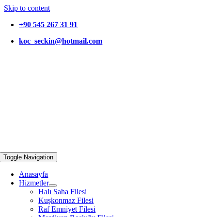
Skip to content
+90 545 267 31 91
koc_seckin@hotmail.com
Toggle Navigation
Anasayfa
Hizmetler
Halı Saha Filesi
Kuşkonmaz Filesi
Raf Emniyet Filesi