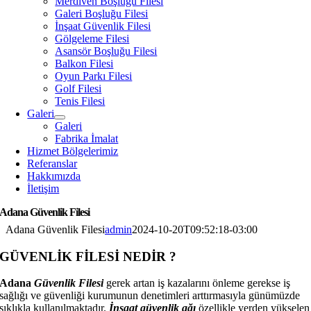
Merdiven Boşluğu Filesi
Galeri Boşluğu Filesi
İnşaat Güvenlik Filesi
Gölgeleme Filesi
Asansör Boşluğu Filesi
Balkon Filesi
Oyun Parkı Filesi
Golf Filesi
Tenis Filesi
Galeri
Galeri
Fabrika İmalat
Hizmet Bölgelerimiz
Referanslar
Hakkımızda
İletişim
Adana Güvenlik Filesi
Adana Güvenlik Filesi
admin
2024-10-20T09:52:18-03:00
GÜVENLİK FİLESİ NEDİR ?
Adana
Güvenlik Filesi
gerek artan iş kazalarını önleme gerekse iş
sağlığı ve güvenliği kurumunun denetimleri arttırmasıyla günümüzde
sıklıkla kullanılmaktadır.
İnşaat güvenlik ağı
özellikle yerden yükselen