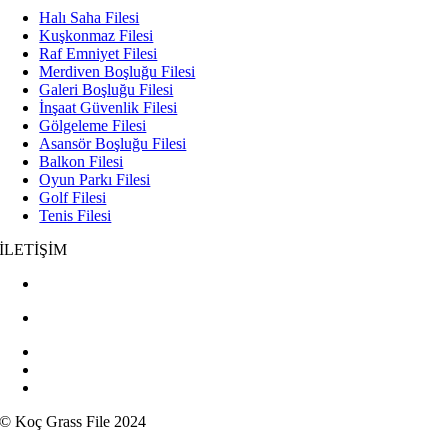
Halı Saha Filesi
Kuşkonmaz Filesi
Raf Emniyet Filesi
Merdiven Boşluğu Filesi
Galeri Boşluğu Filesi
İnşaat Güvenlik Filesi
Gölgeleme Filesi
Asansör Boşluğu Filesi
Balkon Filesi
Oyun Parkı Filesi
Golf Filesi
Tenis Filesi
İLETİŞİM
+90 532 437 81 03
+90 545 267 31 91
0 262 332 49 00
koc_seckin@hotmail.com
kocgrassfilee
© Koç Grass File 2024