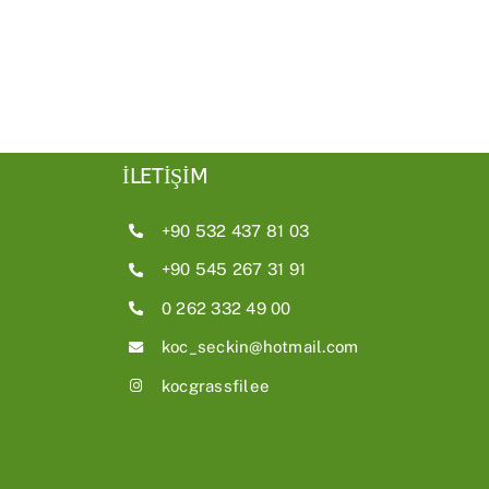
İLETİŞİM
+90 532 437 81 03
+90 545 267 31 91
0 262 332 49 00
koc_seckin@hotmail.com
kocgrassfilee