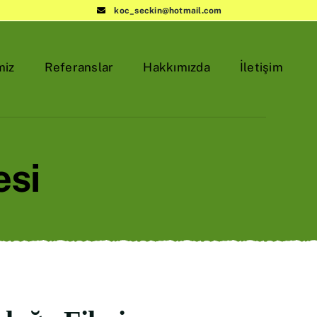
koc_seckin@hotmail.com
miz
Referanslar
Hakkımızda
İletişim
esi