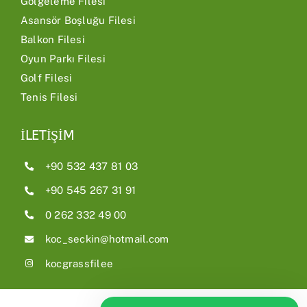
Gölgeleme Filesi
Asansör Boşluğu Filesi
Balkon Filesi
Oyun Parkı Filesi
Golf Filesi
Tenis Filesi
İLETİŞİM
+90 532 437 81 03
+90 545 267 31 91
0 262 332 49 00
koc_seckin@hotmail.com
kocgrassfilee
© Koç Grass File 2024