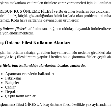
ların mekanlara ve üretilen ürünlere zarar vermemeleri için kullanılırlar
RESUN KUŞ ÖNLEME FİLESİ ve Bu ürünler kuşların büyüklükleri göz ünün
 ürünümüz, küçük göz aralığından ötürü kuşlarla olan probleminizi rahat
çemez. Kötü hava şartlarına dayanabilen ürünlerdir.
ş önleme fileleri
hafif olmasına rağmen oldukça dayanıklı ürünlerdir.v
ta yönlendirilmektedir.
ş Önleme Filesi Kullanım Alanları
lar her ortama rahatça girebilen hayvanlardır. Bu nedenle girdikleri alan
acıyla
kuş filesi
üretimi yapılır. Üretilen bu kuşkonmaz fileleri çeşitli 
ş filelerinin kullanıldığı alanlardan bazıları şunlardır;
Apartman ve evlerin balkonları
Fabrikalar
Bahçeler
Çatılar
Depolar
Çeşitli tarım alanları
şkonmaz filesi
GİRESUN
kuş önleme
filesi özellikle yaz aylarında i