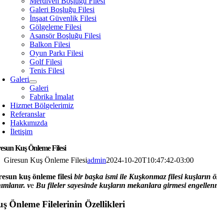
Merdiven Boşluğu Filesi
Galeri Boşluğu Filesi
İnşaat Güvenlik Filesi
Gölgeleme Filesi
Asansör Boşluğu Filesi
Balkon Filesi
Oyun Parkı Filesi
Golf Filesi
Tenis Filesi
Galeri
Galeri
Fabrika İmalat
Hizmet Bölgelerimiz
Referanslar
Hakkımızda
İletişim
resun Kuş Önleme Filesi
Giresun Kuş Önleme Filesi
admin
2024-10-20T10:47:42-03:00
resun
kuş önleme filesi
bir başka ismi ile Kuşkonmaz filesi kuşların ö
nımlanır. v
e
Bu fileler sayesinde kuşların mekanlara girmesi engellenm
ş Önleme Filelerinin Özellikleri