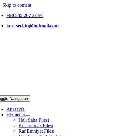
Skip to content
+90 545 267 31 91
koc_seckin@hotmail.com
oggle Navigation
Anasayfa
Hizmetler
Halı Saha Filesi
Kuşkonmaz Filesi
Raf Emniyet Filesi