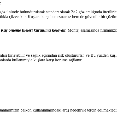
.
de bulundurularak standart olarak 2×2 göz aralığında üretilirler. ve
lıkla çözecektir. Kuşlara karşı hem zararsız hem de güvenilir bir çözüm
e
Kuş önleme fileleri kurulumu kolaydır.
Montaj aşamasında firmamızca h
ları kirletebilir ve sağlık açısından risk oluştururlar. ve Bu yüzden kuş
alanlarda kullanımıyla kuşlara karşı koruma sağlanır.
nsanlarımızın balkon kullanımlarındaki artış nedeniyle tercih edilmektedi