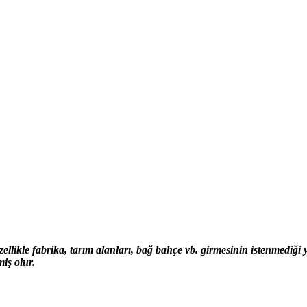
zellikle fabrika, tarım alanları, bağ bahçe vb. girmesini
n istenmediği 
iş olur.