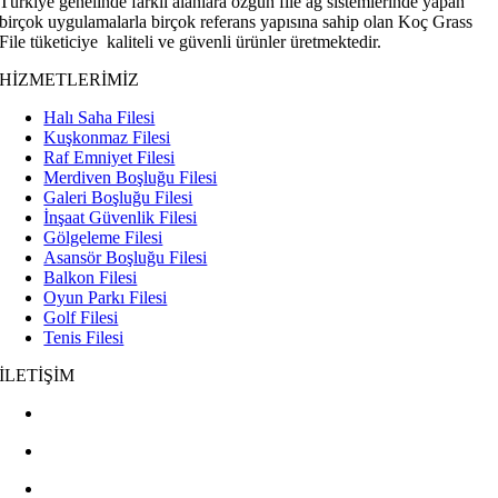
Türkiye genelinde farklı alanlara özgün file ağ sistemlerinde yapan
birçok uygulamalarla birçok referans yapısına sahip olan Koç Grass
File tüketiciye kaliteli ve güvenli ürünler üretmektedir.
HİZMETLERİMİZ
Halı Saha Filesi
Kuşkonmaz Filesi
Raf Emniyet Filesi
Merdiven Boşluğu Filesi
Galeri Boşluğu Filesi
İnşaat Güvenlik Filesi
Gölgeleme Filesi
Asansör Boşluğu Filesi
Balkon Filesi
Oyun Parkı Filesi
Golf Filesi
Tenis Filesi
İLETİŞİM
+90 532 437 81 03
+90 545 267 31 91
0 262 332 49 00