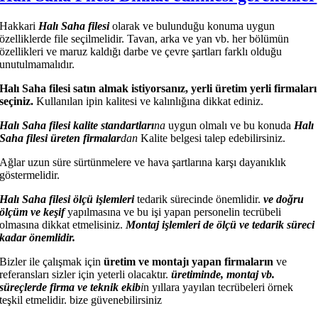
Hakkari
Halı Saha filesi
olarak ve bulunduğu konuma uygun
özelliklerde file seçilmelidir. Tavan, arka ve yan vb. her bölümün
özellikleri ve maruz kaldığı darbe ve çevre şartları farklı olduğu
unutulmamalıdır.
Halı Saha filesi satın almak istiyorsanız, yerli üretim yerli firmaları
seçiniz.
Kullanılan ipin kalitesi ve kalınlığına dikkat ediniz.
Halı Saha filesi kalite standartları
na
uygun olmalı ve bu konuda
Halı
Saha filesi üreten firmalar
dan
Kalite belgesi talep edebilirsiniz.
Ağlar uzun süre sürtünmelere ve hava şartlarına karşı dayanıklık
göstermelidir.
Halı Saha filesi ölçü işlemleri
tedarik sürecinde önemlidir.
ve doğru
ölçüm ve keşif
yapılmasına ve bu işi yapan personelin tecrübeli
olmasına dikkat etmelisiniz.
Montaj işlemleri de ölçü ve tedarik süreci
kadar önemlidir.
Bizler ile çalışmak için
üretim ve montajı yapan firmaların
ve
referansları sizler için yeterli olacaktır.
üretiminde, montaj vb.
süreçlerde firma ve teknik ekib
i
n yıllara yayılan tecrübeleri örnek
teşkil etmelidir. bize güvenebilirsiniz