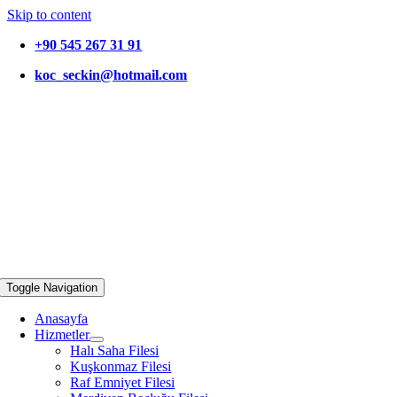
Skip to content
+90 545 267 31 91
koc_seckin@hotmail.com
Toggle Navigation
Anasayfa
Hizmetler
Halı Saha Filesi
Kuşkonmaz Filesi
Raf Emniyet Filesi