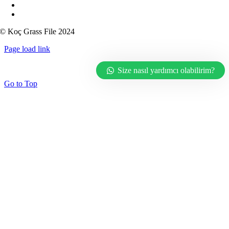
koc_seckin@hotmail.com
kocgrassfilee
© Koç Grass File 2024
Page load link
Size nasıl yardımcı olabilirim?
Go to Top