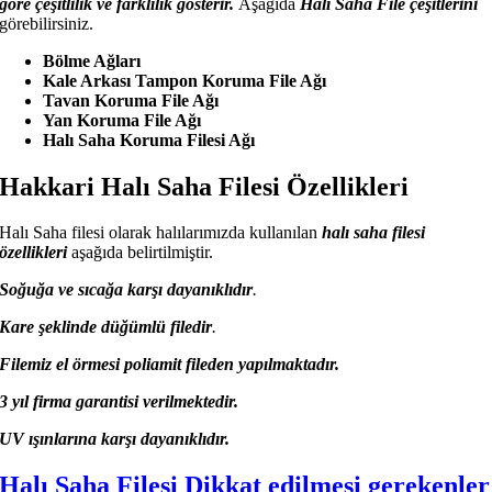
göre çeşitlilik ve farklılık gösterir.
Aşağıda
Halı Saha File çeşitlerini
görebilirsiniz.
Bölme Ağları
Kale Arkası Tampon Koruma File Ağı
Tavan Koruma File Ağı
Yan Koruma File Ağı
Halı Saha Koruma Filesi Ağı
Hakkari Halı Saha Filesi Özellikleri
Halı Saha filesi olarak halılarımızda kullanılan
halı saha filesi
özellikleri
aşağıda belirtilmiştir.
Soğuğa ve sıcağa karşı dayanıklıdır
.
Kare şeklinde düğümlü filedir
.
Filemiz el örmesi poliamit fileden yapılmaktadır.
3 yıl firma garantisi verilmektedir.
UV ışınlarına karşı dayanıklıdır.
Halı Saha Filesi Dikkat edilmesi gerekenler