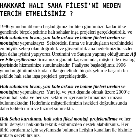
HAKKARİ HALI SAHA FİLESİ'Nİ NEDEN
TERCİH ETMELİSİNİZ ?
1996 yılından itibaren başladığımız tarihten günümüzü kadar ülke
genelinde birçok şehrine halı sahalar inşa projeleri gerçekleştirdik. ve
Halı sahaların tavan, yan kale arkası ve bölme fileleri üretim ve
montajını
yapmaktayız. Sektördeki firma ve kuruluşların tercihindeki
en büyük sebep olan doğruluk ve güvenilirlik ana hedefimizdir. sizler
için daha iyisini yapıyoruz Üretimini ve Satışını yapmış olduğumuz
Ağ
ve File çeşitlerimiz
firmamızın garanti kapsamında, müşteri ile diyalog
içerisinde hizmetinize sunulmaktadır. Faaliyete başladığımız 1996
yılından günümüzü kadar ülke genelinde birçok şehirde başarılı bir
şekilde halı saha inşa projeleri gerçekleştirdik.
Halı sahaların tavan, yan kale arkası ve bölme fileleri üretim ve
montajını
yapmaktayız. Yurt içi ve yurt dışında olmak üzere 2000’e
yakın halı saha ve benzeri sektörler içerisinde firmamızın imzası
bulunmaktadır. Hedefimiz müşterilerimizin istekleri doğrultusunda
daha kaliteli ürün ve hizmet sunmaktır.
Halı Saha kurulumu, halı saha filesi montaj, projelendirme
ve her
türlü detaylar hakkında teknik ekibimizden destek alabilirsiniz. Her
türlü sorularınız için sayfamızda bulunan iletişim kanalları ile bizimle
irtibata geçebilirsiniz.