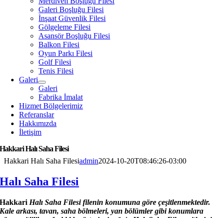
Merdiven Boşluğu Filesi
Galeri Boşluğu Filesi
İnşaat Güvenlik Filesi
Gölgeleme Filesi
Asansör Boşluğu Filesi
Balkon Filesi
Oyun Parkı Filesi
Golf Filesi
Tenis Filesi
Galeri
Galeri
Fabrika İmalat
Hizmet Bölgelerimiz
Referanslar
Hakkımızda
İletişim
Hakkari Halı Saha Filesi
Hakkari Halı Saha Filesi
admin
2024-10-20T08:46:26-03:00
Halı Saha Filesi
Hakkari
Halı Saha Filesi filenin konumuna göre çeşitlenmektedir.
Kale arkası, tavan, saha bölmeleri, yan bölümler gibi konumlara