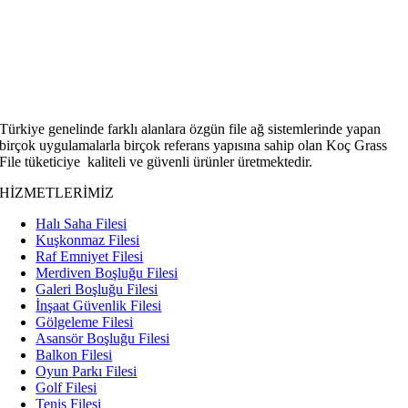
Türkiye genelinde farklı alanlara özgün file ağ sistemlerinde yapan
birçok uygulamalarla birçok referans yapısına sahip olan Koç Grass
File tüketiciye kaliteli ve güvenli ürünler üretmektedir.
HİZMETLERİMİZ
Halı Saha Filesi
Kuşkonmaz Filesi
Raf Emniyet Filesi
Merdiven Boşluğu Filesi
Galeri Boşluğu Filesi
İnşaat Güvenlik Filesi
Gölgeleme Filesi
Asansör Boşluğu Filesi
Balkon Filesi
Oyun Parkı Filesi
Golf Filesi
Tenis Filesi