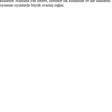
kullanılır. Halısaha yan fileleri, özellikle sık kullanılan ve dar alanlarda
oynanan oyunlarda büyük avantaj sağlar.