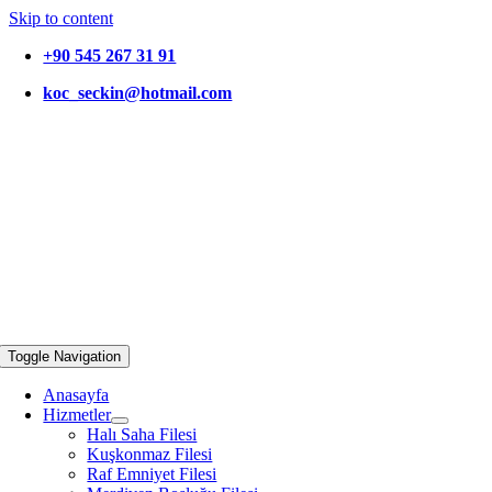
Skip to content
+90 545 267 31 91
koc_seckin@hotmail.com
Toggle Navigation
Anasayfa
Hizmetler
Halı Saha Filesi
Kuşkonmaz Filesi
Raf Emniyet Filesi