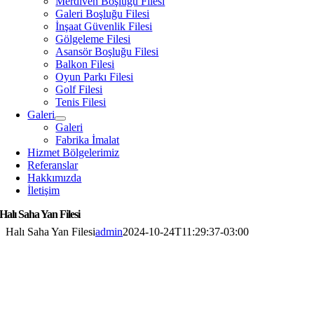
Merdiven Boşluğu Filesi
Galeri Boşluğu Filesi
İnşaat Güvenlik Filesi
Gölgeleme Filesi
Asansör Boşluğu Filesi
Balkon Filesi
Oyun Parkı Filesi
Golf Filesi
Tenis Filesi
Galeri
Galeri
Fabrika İmalat
Hizmet Bölgelerimiz
Referanslar
Hakkımızda
İletişim
Halı Saha Yan Filesi
Halı Saha Yan Filesi
admin
2024-10-24T11:29:37-03:00