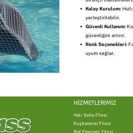
Kolay Kurulum:
Hızlı
yerleştirilebilir.
Güvenli Kullanım:
Kay
güvenliğini artırır.
Renk Seçenekleri:
Fa
uyum sağlar.
HİZMETLERİMİZ
Halı Saha Filesi
Kuşkonmaz Filesi
Raf Emniyet Filesi