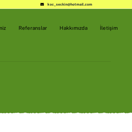
koc_seckin@hotmail.com
miz
Referanslar
Hakkımızda
İletişim