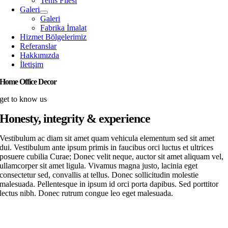
Tenis Filesi
Galeri
Galeri
Fabrika İmalat
Hizmet Bölgelerimiz
Referanslar
Hakkımızda
İletişim
Home Office Decor
get to know us
Honesty, integrity & experience
Vestibulum ac diam sit amet quam vehicula elementum sed sit amet
dui. Vestibulum ante ipsum primis in faucibus orci luctus et ultrices
posuere cubilia Curae; Donec velit neque, auctor sit amet aliquam vel,
ullamcorper sit amet ligula. Vivamus magna justo, lacinia eget
consectetur sed, convallis at tellus. Donec sollicitudin molestie
malesuada. Pellentesque in ipsum id orci porta dapibus. Sed porttitor
lectus nibh. Donec rutrum congue leo eget malesuada.