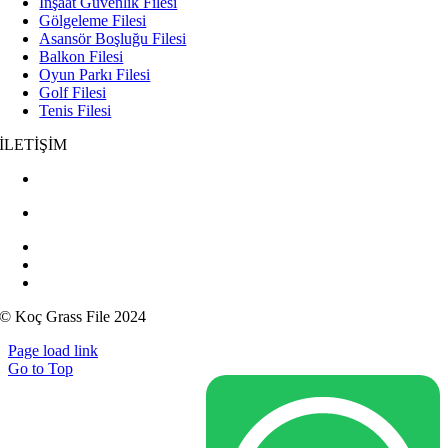
İnşaat Güvenlik Filesi
Gölgeleme Filesi
Asansör Boşluğu Filesi
Balkon Filesi
Oyun Parkı Filesi
Golf Filesi
Tenis Filesi
İLETİŞİM
+90 532 437 81 03
+90 545 267 31 91
0 262 332 49 00
koc_seckin@hotmail.com
kocgrassfilee
© Koç Grass File 2024
Page load link
Go to Top