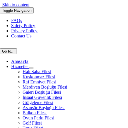
Skip to content
Toggle Navigation
FAQs
Safety Policy
Privacy Policy
Contact Us
Go to...
Anasayfa
Hizmetler
Halı Saha Filesi
Kuşkonmaz Filesi
Raf Emniyet Filesi
Merdiven Boşluğu Filesi
Galeri Boşluğu Filesi
İnşaat Güvenlik Filesi
Gölgeleme Filesi
Asansör Boşluğu Filesi
Balkon Filesi
Oyun Parkı Filesi
Golf Filesi