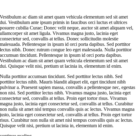
Vestibulum ac diam sit amet quam vehicula elementum sed sit amet
dui. Vestibulum ante ipsum primis in faucibus orci luctus et ultrices
posuere cubilia Curae; Donec velit neque, auctor sit amet aliquam vel,
ullamcorper sit amet ligula. Vivamus magna justo, lacinia eget
consectetur sed, convallis at tellus. Donec sollicitudin molestie
malesuada. Pellentesque in ipsum id orci porta dapibus. Sed porttitor
lectus nibh. Donec rutrum congue leo eget malesuada. Nulla porttitor
accumsan tincidunt. Pellentesque in ipsum id orci porta dapibus.
Vestibulum ac diam sit amet quam vehicula elementum sed sit amet
dui. Quisque velit nisi, pretium ut lacinia in, elementum id enim.
Nulla porttitor accumsan tincidunt. Sed porttitor lectus nibh. Sed
porttitor lectus nibh. Mauris blandit aliquet elit, eget tincidunt nibh
pulvinar a. Praesent sapien massa, convallis a pellentesque nec, egestas
non nisi. Sed porttitor lectus nibh. Vivamus magna justo, lacinia eget
consectetur sed, convallis at tellus. Proin eget tortor risus. Vivamus
magna justo, lacinia eget consectetur sed, convallis at tellus. Curabitur
non nulla sit amet nisl tempus convallis quis ac lectus. Vivamus magna
justo, lacinia eget consectetur sed, convallis at tellus. Proin eget tortor
risus. Curabitur non nulla sit amet nisl tempus convallis quis ac lectus.
Quisque velit nisi, pretium ut lacinia in, elementum id enim.
continue reading