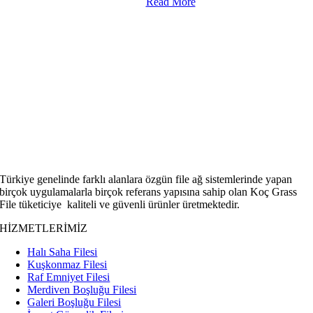
Read More
Türkiye genelinde farklı alanlara özgün file ağ sistemlerinde yapan
birçok uygulamalarla birçok referans yapısına sahip olan Koç Grass
File tüketiciye kaliteli ve güvenli ürünler üretmektedir.
HİZMETLERİMİZ
Halı Saha Filesi
Kuşkonmaz Filesi
Raf Emniyet Filesi
Merdiven Boşluğu Filesi
Galeri Boşluğu Filesi