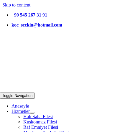
Skip to content
+90 545 267 31 91
koc_seckin@hotmail.com
Toggle Navigation
Anasayfa
Hizmetler
Halı Saha Filesi
Kuşkonmaz Filesi
Raf Emniyet Filesi