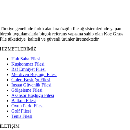
Türkiye genelinde farklı alanlara özgün file ağ sistemlerinde yapan
birçok uygulamalarla birçok referans yapısına sahip olan Koç Grass
File tüketiciye kaliteli ve güvenli ürünler üretmektedir.
HİZMETLERİMİZ
Halı Saha Filesi
Kuşkonmaz Filesi
Raf Emniyet Filesi
Merdiven Boşluğu Filesi
Galeri Boşluğu Filesi
İnşaat Güvenlik Filesi
Gölgeleme Filesi
Asansör Boşluğu Filesi
Balkon Filesi
Oyun Parkı Filesi
Golf Filesi
Tenis Filesi
İLETİŞİM