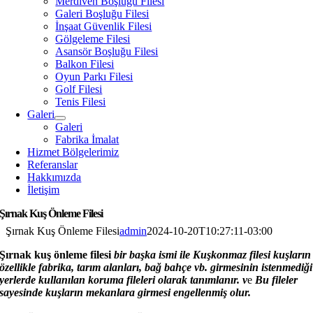
Merdiven Boşluğu Filesi
Galeri Boşluğu Filesi
İnşaat Güvenlik Filesi
Gölgeleme Filesi
Asansör Boşluğu Filesi
Balkon Filesi
Oyun Parkı Filesi
Golf Filesi
Tenis Filesi
Galeri
Galeri
Fabrika İmalat
Hizmet Bölgelerimiz
Referanslar
Hakkımızda
İletişim
Şırnak Kuş Önleme Filesi
Şırnak Kuş Önleme Filesi
admin
2024-10-20T10:27:11-03:00
Şırnak kuş önleme filesi
bir başka ismi ile Kuşkonmaz filesi kuşların
özellikle fabrika, tarım alanları, bağ bahçe vb. girmesini
n istenmediği
yerlerde kullanılan koruma fileleri olarak tanımlanır. v
e
Bu fileler
sayesinde kuşların mekanlara girmesi engellenmiş olur.