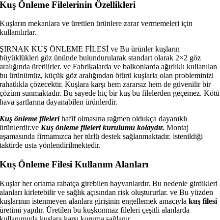
Kuş Önleme Filelerinin Özellikleri
Kuşların mekanlara ve üretilen ürünlere zarar vermemeleri için
kullanılırlar.
ŞIRNAK KUŞ ÖNLEME FİLESİ ve Bu ürünler kuşların
büyüklükleri göz ününde bulundurularak standart olarak 2×2 göz
aralığında üretilirler. ve Fabrikalarda ve balkonlarda ağırlıklı kullanılan
bu ürünümüz, küçük göz aralığından ötürü kuşlarla olan probleminizi
rahatlıkla çözecektir. Kuşlara karşı hem zararsız hem de güvenilir bir
çözüm sunmaktadır. Bu sayede hiç bir kuş bu filelerden geçemez. Kötü
hava şartlarına dayanabilen ürünlerdir.
Kuş önleme fileleri
hafif olmasına rağmen oldukça dayanıklı
ürünlerdir.ve
Kuş önleme fileleri kurulumu kolaydır.
Montaj
aşamasında firmamızca her türlü destek sağlanmaktadır. istenildiği
taktirde usta yönlendirilmektedir.
Kuş Önleme Filesi Kullanım Alanları
Kuşlar her ortama rahatça girebilen hayvanlardır. Bu nedenle girdikleri
alanları kirletebilir ve sağlık açısından risk oluştururlar. ve Bu yüzden
kuşlarının istenmeyen alanlara girişinin engellemek amacıyla
kuş filesi
üretimi yapılır. Üretilen bu kuşkonmaz fileleri çeşitli alanlarda
kullanımıyla kuşlara karşı koruma sağlanır.