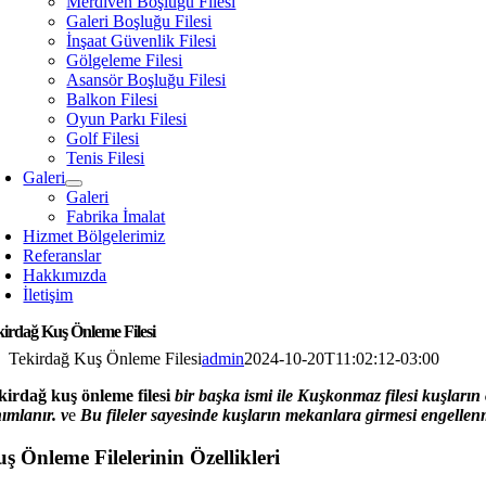
Merdiven Boşluğu Filesi
Galeri Boşluğu Filesi
İnşaat Güvenlik Filesi
Gölgeleme Filesi
Asansör Boşluğu Filesi
Balkon Filesi
Oyun Parkı Filesi
Golf Filesi
Tenis Filesi
Galeri
Galeri
Fabrika İmalat
Hizmet Bölgelerimiz
Referanslar
Hakkımızda
İletişim
kirdağ Kuş Önleme Filesi
Tekirdağ Kuş Önleme Filesi
admin
2024-10-20T11:02:12-03:00
kirdağ
kuş önleme filesi
bir başka ismi ile Kuşkonmaz filesi kuşların 
nımlanır. v
e
Bu fileler sayesinde kuşların mekanlara girmesi engellenm
ş Önleme Filelerinin Özellikleri