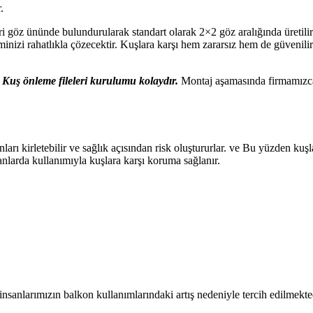
.
ünde bulundurularak standart olarak 2×2 göz aralığında üretilirler.
inizi rahatlıkla çözecektir. Kuşlara karşı hem zararsız hem de güvenil
e
Kuş önleme fileleri kurulumu kolaydır.
Montaj aşamasında firmamızca h
ları kirletebilir ve sağlık açısından risk oluştururlar. ve Bu yüzden kuş
alanlarda kullanımıyla kuşlara karşı koruma sağlanır.
 insanlarımızın balkon kullanımlarındaki artış nedeniyle tercih edilmekte