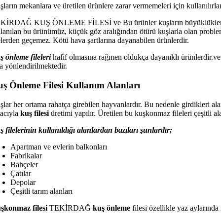
ların mekanlara ve üretilen ürünlere zarar vermemeleri için kullanılırlar
KİRDAĞ KUŞ ÖNLEME FİLESİ ve Bu ürünler kuşların büyüklükleri göz ün
llanılan bu ürünümüz, küçük göz aralığından ötürü kuşlarla olan problem
lelerden geçemez. Kötü hava şartlarına dayanabilen ürünlerdir.
ş önleme fileleri
hafif olmasına rağmen oldukça dayanıklı ürünlerdir.v
ta yönlendirilmektedir.
ş Önleme Filesi Kullanım Alanları
lar her ortama rahatça girebilen hayvanlardır. Bu nedenle girdikleri alan
acıyla
kuş filesi
üretimi yapılır. Üretilen bu kuşkonmaz fileleri çeşitli 
ş filelerinin kullanıldığı alanlardan bazıları şunlardır;
Apartman ve evlerin balkonları
Fabrikalar
Bahçeler
Çatılar
Depolar
Çeşitli tarım alanları
şkonmaz filesi
TEKİRDAĞ
kuş önleme
filesi özellikle yaz aylarında