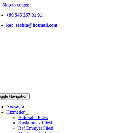
Skip to content
+90 545 267 31 91
koc_seckin@hotmail.com
oggle Navigation
Anasayfa
Hizmetler
Halı Saha Filesi
Kuşkonmaz Filesi
Raf Emniyet Filesi