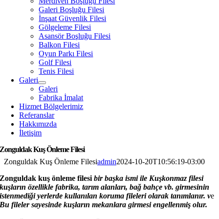
Merdiven Boşluğu Filesi
Galeri Boşluğu Filesi
İnşaat Güvenlik Filesi
Gölgeleme Filesi
Asansör Boşluğu Filesi
Balkon Filesi
Oyun Parkı Filesi
Golf Filesi
Tenis Filesi
Galeri
Galeri
Fabrika İmalat
Hizmet Bölgelerimiz
Referanslar
Hakkımızda
İletişim
Zonguldak Kuş Önleme Filesi
Zonguldak Kuş Önleme Filesi
admin
2024-10-20T10:56:19-03:00
Zonguldak kuş önleme filesi
bir başka ismi ile Kuşkonmaz filesi
kuşların özellikle fabrika, tarım alanları, bağ bahçe vb. girmesini
n
istenmediği yerlerde kullanılan koruma fileleri olarak tanımlanır. v
e
Bu fileler sayesinde kuşların mekanlara girmesi engellenmiş olur.