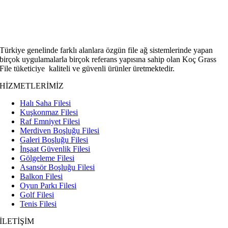
Türkiye genelinde farklı alanlara özgün file ağ sistemlerinde yapan
birçok uygulamalarla birçok referans yapısına sahip olan Koç Grass
File tüketiciye kaliteli ve güvenli ürünler üretmektedir.
HİZMETLERİMİZ
Halı Saha Filesi
Kuşkonmaz Filesi
Raf Emniyet Filesi
Merdiven Boşluğu Filesi
Galeri Boşluğu Filesi
İnşaat Güvenlik Filesi
Gölgeleme Filesi
Asansör Boşluğu Filesi
Balkon Filesi
Oyun Parkı Filesi
Golf Filesi
Tenis Filesi
İLETİŞİM