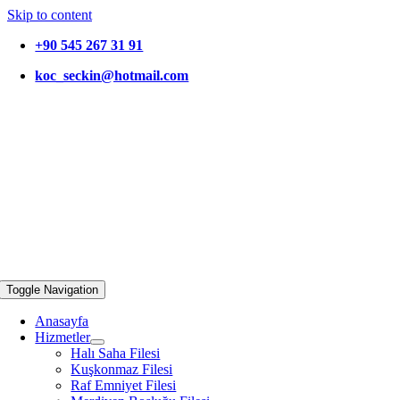
Skip to content
+90 545 267 31 91
koc_seckin@hotmail.com
Toggle Navigation
Anasayfa
Hizmetler
Halı Saha Filesi
Kuşkonmaz Filesi
Raf Emniyet Filesi