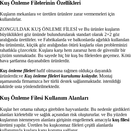
Kuş Önleme Filelerinin Özellikleri
Kuşların mekanlara ve üretilen ürünlere zarar vermemeleri için
kullanılırlar.
ZONGULDAK KUŞ ÖNLEME FİLESİ ve Bu ürünler kuşların
büyüklükleri göz ününde bulundurularak standart olarak 2×2 göz
aralığında üretilirler. ve Fabrikalarda ve balkonlarda ağırlıklı kullanılan
bu ürünümüz, küçük göz aralığından ötürü kuşlarla olan probleminizi
rahatlıkla çözecektir. Kuşlara karşı hem zararsız hem de güvenilir bir
çözüm sunmaktadır. Bu sayede hiç bir kuş bu filelerden geçemez. Kötü
hava şartlarına dayanabilen ürünlerdir.
Kuş önleme fileleri
hafif olmasına rağmen oldukça dayanıklı
ürünlerdir.ve
Kuş önleme fileleri kurulumu kolaydır.
Montaj
aşamasında firmamızca her türlü destek sağlanmaktadır. istenildiği
taktirde usta yönlendirilmektedir.
Kuş Önleme Filesi Kullanım Alanları
Kuşlar her ortama rahatça girebilen hayvanlardır. Bu nedenle girdikleri
alanları kirletebilir ve sağlık açısından risk oluştururlar. ve Bu yüzden
kuşlarının istenmeyen alanlara girişinin engellemek amacıyla
kuş filesi
üretimi yapılır. Üretilen bu kuşkonmaz fileleri çeşitli alanlarda
kullanımıyla kuşlara karşı koruma sağlanır.